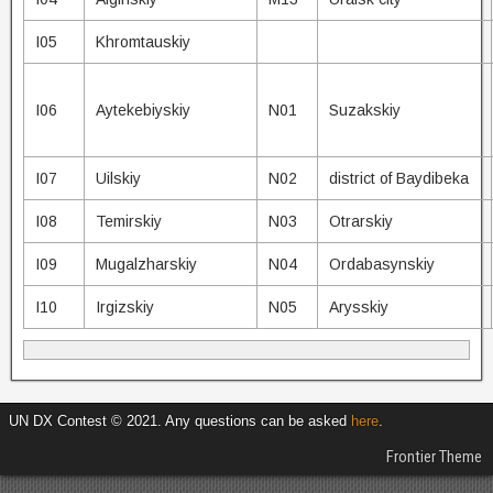
I05
Khromtauskiy
I06
Aytekebiyskiy
N01
Suzakskiy
I07
Uilskiy
N02
district of Baydibeka
I08
Temirskiy
N03
Otrarskiy
I09
Mugalzharskiy
N04
Ordabasynskiy
I10
Irgizskiy
N05
Arysskiy
UN DX Contest © 2021. Any questions can be asked
here
.
Frontier Theme