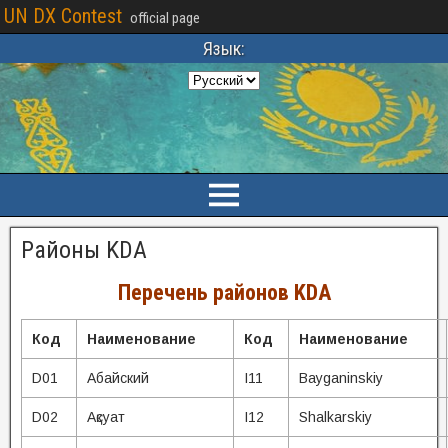
UN DX Contest
official page
Язык:
Районы KDA
Перечень районов KDA
Код
Наименование
Код
Наименование
D01
Абайский
I11
Bayganinskiy
D02
Ақсуат
I12
Shalkarskiy