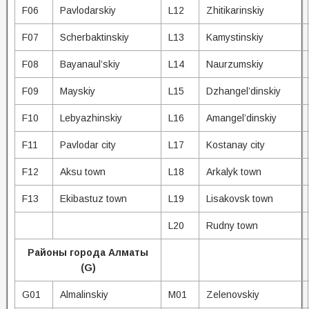
F06
Pavlodarskiy
L12
Zhitikarinskiy
F07
Scherbaktinskiy
L13
Kamystinskiy
F08
Bayanaul’skiy
L14
Naurzumskiy
F09
Mayskiy
L15
Dzhangel’dinskiy
F10
Lebyazhinskiy
L16
Amangel’dinskiy
F11
Pavlodar city
L17
Kostanay city
F12
Aksu town
L18
Arkalyk town
F13
Ekibastuz town
L19
Lisakovsk town
L20
Rudny town
Районы города Алматы
(G)
G01
Almalinskiy
M01
Zelenovskiy