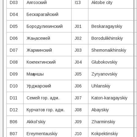
D03
Аягозский
I13
Aktobe city
D04
Бескарагайский
D05
Бородулихинский
J01
Beskaragayskiy
D06
Жаңасемей
J02
Borodulikhinskiy
D07
Жарминский
J03
Shemonaikhinskiy
D08
Кокпектинский
J04
Glubokovskiy
D09
Мақаншы
J05
Zyryanovskiy
D10
Урджарский
J06
Uhlanskiy
D11
Семей гор. адм.
J07
Katon-karagayskiy
D12
Курчатов гор. адм.
J08
Abayskiy
B06
Akkol’skiy
J09
Zharminskiy
B07
Ereymentauskiy
J10
Kokpektinskiy