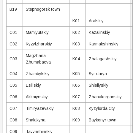
B19
Stepnogorsk town
K01
Aralskiy
C01
Mamlyutskiy
K02
Kazalinskiy
C02
Kyzylzharskiy
K03
Karmakshinskiy
Magzhana
C03
K04
Zhalagashskiy
Zhumabaeva
C04
Zhambylskiy
K05
Syr darya
C05
Esil’skiy
K06
Shieliyskiy
C06
Akkaiynskiy
K07
Zhanakorganskiy
C07
Timiryazevskiy
K08
Kyzylorda city
C08
Shalakyna
K09
Baykonyr town
C09
Tayynshinskiy