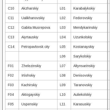
C10
Akzharskiy
L01
Karabalykskiy
C11
Ualikhanovskiy
L02
Fedorovskiy
C12
Gabita Musrepova
L03
Mendykarinskiy
C13
Aiyrtauskiy
L04
Uzunkolskiy
C14
Petropavlovsk city
L05
Kostanayskiy
L06
Sarykolskiy
F01
Zhelezinskiy
L07
Altynsarinskiy
F02
Irtishskiy
L08
Denisovskiy
F03
Kachirskiy
L09
Taranovskiy
F04
Aktogayskiy
L10
Auliekolskiy
F05
Uspenskiy
L11
Karasuskiy