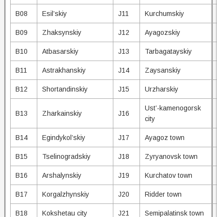
B08
Esil’skiy
J11
Kurchumskiy
B09
Zhaksynskiy
J12
Ayagozskiy
B10
Atbasarskiy
J13
Tarbagatayskiy
B11
Astrakhanskiy
J14
Zaysanskiy
B12
Shortandinskiy
J15
Urzharskiy
Ust’-kamenogorsk
B13
Zharkainskiy
J16
city
B14
Egindykol’skiy
J17
Ayagoz town
B15
Tselinogradskiy
J18
Zyryanovsk town
B16
Arshalynskiy
J19
Kurchatov town
B17
Korgalzhynskiy
J20
Ridder town
B18
Kokshetau city
J21
Semipalatinsk town