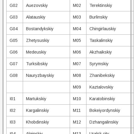
G02
Auezovskiy
M02
Terektinskiy
G03
Alatauskiy
M03
Burlinskiy
G04
Bostandykskiy
M04
Chingirlauskiy
G05
Zhetysuskiy
M05
Taskalinskiy
G06
Medeuskiy
M06
Akzhaikskiy
G07
Turksibskiy
M07
Syrymskiy
G08
Nauryzbayskiy
M08
Zhanibekskiy
M09
Kaztalovskiy
I01
Martukskiy
M10
Karatobinskiy
I02
Kargalinskiy
M11
Bokeiyordynskiy
I03
Khobdinskiy
M12
Dzhangalinskiy
I04
Alginskiy
M13
Uralsk city